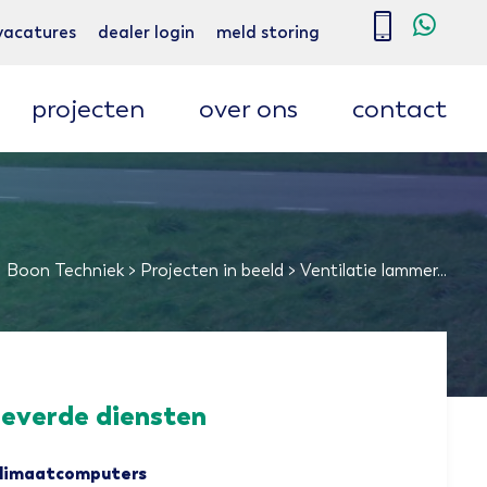
over ons
contact
vacatures
dealer login
meld storing
projecten
over ons
contact
k
talgordijnen
Boon Techniek
>
Projecten in beeld
>
Ventilatie lammer...
leverde diensten
limaatcomputers