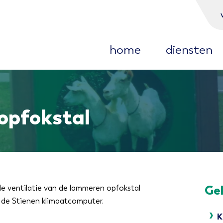
home
diensten
projecten
home
diensten
energietechniek
agrotechniek
energietechnie
industrie- en stalgordijnen
agrotechniek
opfokstal
industrie- en s
Ge
 de ventilatie van de lammeren opfokstal
e de Stienen klimaatcomputer.
K