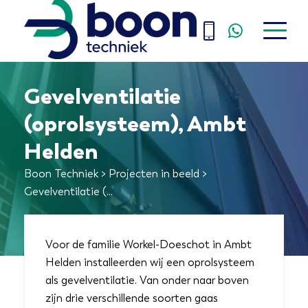
Gevelventilatie
home
(oprolsysteem), Ambt
diensten
Helden
energietechniek
Boon Techniek
>
Projecten in beeld
>
agrotechniek
Gevelventilatie (...
industrie- en stalgordijnen
projecten
Voor de familie Workel-Doeschot in Ambt
Helden installeerden wij een oprolsysteem
over ons
als gevelventilatie. Van onder naar boven
zijn drie verschillende soorten gaas
contact